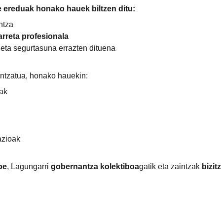
 ereduak honako hauek biltzen ditu:
ntza
arreta profesionala
 eta segurtasuna errazten dituena
nantzatua, honako hauekin:
uak
azioak
be
, Lagungarri 
gobernantza kolektiboa
gatik eta zaintzak 
bizit