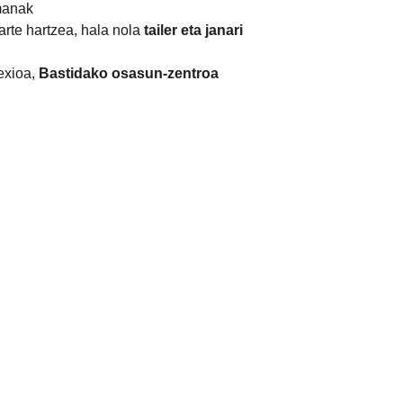
manak
rte hartzea, hala nola
 tailer eta janari 
exioa, 
Bastidako osasun-zentroa