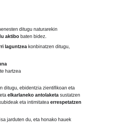
henesten ditugu naturarekin 
u aktibo
 baten bidez.
rri laguntzea
 konbinatzen ditugu, 
una
rte hartzea
n ditugu, ebidentzia zientifikoan eta 
eta 
elkarlaneko antolaketa
 sustatzen 
ubideak eta intimitatea 
errespetatzen 
isa jarduten du, eta honako hauek 