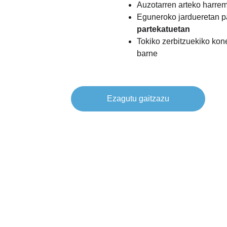
Auzotarren arteko harre
Eguneroko jardueretan pa
partekatuetan
Tokiko zerbitzuekiko kon
barne
Ezagutu gaitzazu
 