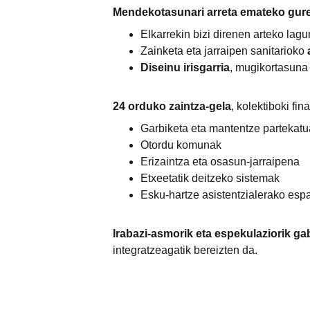
Mendekotasunari arreta emateko gure
Elkarrekin bizi direnen arteko lagu
Zainketa eta jarraipen sanitarioko 
Diseinu irisgarria
, mugikortasuna
24 orduko zaintza-gela
, kolektiboki fi
Garbiketa eta mantentze partekat
Otordu komunak
Erizaintza eta osasun-jarraipena
Etxeetatik deitzeko sistemak
Esku-hartze asistentzialerako esp
Irabazi-asmorik eta espekulaziorik ga
integratzeagatik bereizten da.