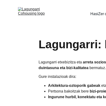
Hasi
Zer 
Lagungarri: 
Lagungarri etxebizitza eta 
arreta sozio
duintasuna eta bizi-kalitatea
 bermatuz
Gure instalazioak dira:
Arkitektura-oztoporik gabeak
 et
Pertsona bakoitzak bere 
bizi-proi
Ingurune hurbil, konektatu eta 