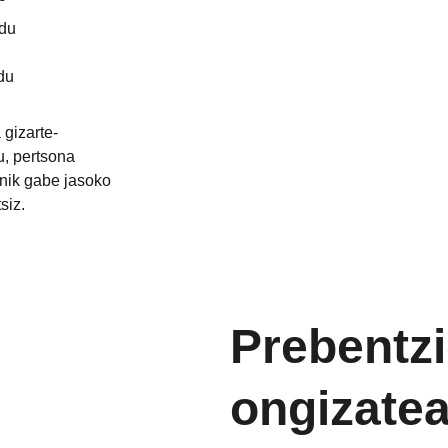
 du
du
 gizarte-
u, pertsona 
nik gabe jasoko 
siz.
Prebentzi
ongizatea 