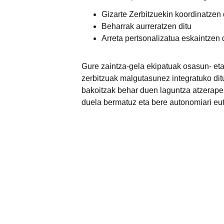
Gizarte Zerbitzuekin koordinatzen
Beharrak aurreratzen ditu
Arreta pertsonalizatua eskaintzen 
Gure zaintza-gela ekipatuak osasun- eta
zerbitzuak malgutasunez integratuko dit
bakoitzak behar duen laguntza atzerape
duela bermatuz eta bere autonomiari eut