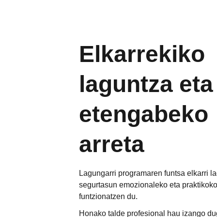
Elkarrekiko 
laguntza eta
etengabeko 
arreta
Lagungarri programaren funtsa elkarri la
segurtasun emozionaleko eta praktikoko
funtzionatzen du.
Honako talde profesional hau izango du