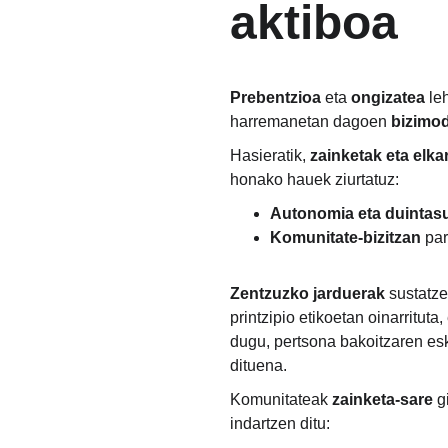
aktiboa
Prebentzioa 
eta 
ongizatea 
le
harremanetan dagoen 
bizimod
Hasieratik, 
zainketak eta elka
honako hauek ziurtatuz:
Autonomia eta duintas
Komunitate-bizitzan
 pa
Zentzuzko jarduerak
 sustatze
printzipio etikoetan oinarrituta, 
dugu, pertsona bakoitzaren esk
dituena.
Komunitateak 
zainketa-sare 
g
indartzen ditu: