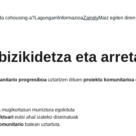
da cohousing-a?
Lagungarri
Informazioa
Zaindu
Maiz egiten diren
bizikidetza eta arret
sanitario progresiboa
 uztartzen dituen 
proiektu komunitarioa
.
a mugikortasun murriztura egokituta
ektuari
 eutsi ahal izateko diseinatuak
komunitario
 batean uztartuta.