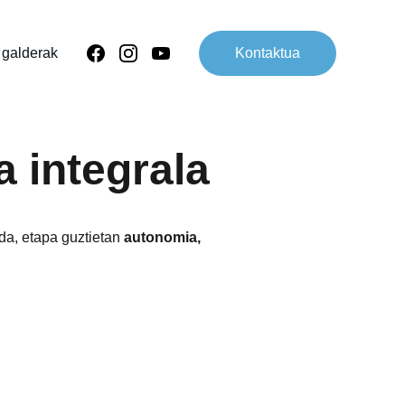
 galderak
Kontaktua
a integrala
 da, etapa guztietan 
autonomia, 