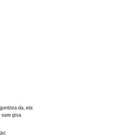
 
guntzea da, eta 
 sare gisa 
gu: