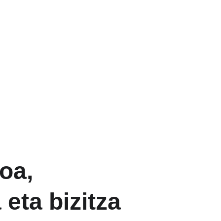
oa, 
eta bizitza 