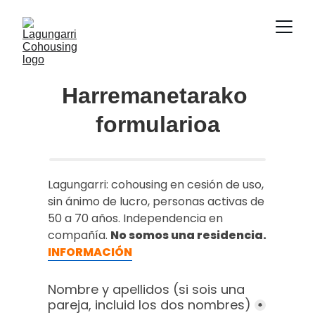
Harremanetarako 
formularioa