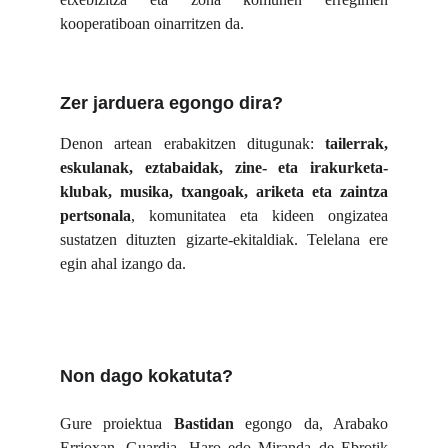
kooperatiboan oinarritzen da.
Zer jarduera egongo dira?
Denon artean erabakitzen ditugunak:
tailerrak,
eskulanak, eztabaidak, zine- eta irakurketa-
klubak, musika, txangoak, ariketa eta zaintza
pertsonala
, komunitatea eta kideen ongizatea
sustatzen dituzten gizarte-ekitaldiak. Telelana ere
egin ahal izango da.
Non dago kokatuta?
Gure proiektua
Bastidan
egongo da, Arabako
Errioxan, Guardia, Haro edo Miranda de Ebrotik