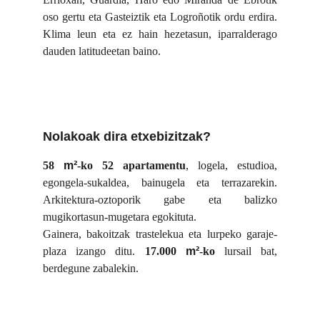
oso gertu eta Gasteiztik eta Logroñotik ordu erdira.
Klima leun eta ez hain hezetasun, iparralderago
dauden latitudeetan baino.
Nolakoak dira etxebizitzak?
58
m²
-ko
52 apartamentu
, logela, estudioa,
egongela-sukaldea, bainugela eta terrazarekin.
Arkitektura-oztoporik gabe eta balizko
mugikortasun-mugetara egokituta.
Gainera, bakoitzak trastelekua eta lurpeko garaje-
plaza izango ditu.
17.000
m²
-ko
lursail bat,
berdegune zabalekin.