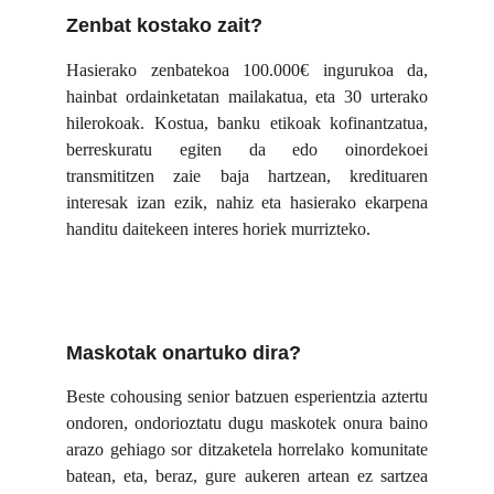
Zenbat kostako zait?
Hasierako zenbatekoa 100.000€ ingurukoa da,
hainbat ordainketatan mailakatua, eta 30 urterako
hilerokoak. Kostua, banku etikoak kofinantzatua,
berreskuratu egiten da edo oinordekoei
transmititzen zaie baja hartzean, kredituaren
interesak izan ezik, nahiz eta hasierako ekarpena
handitu daitekeen interes horiek murrizteko.
Maskotak onartuko dira? 
Beste cohousing senior batzuen esperientzia aztertu
ondoren, ondorioztatu dugu maskotek onura baino
arazo gehiago sor ditzaketela horrelako komunitate
batean, eta, beraz, gure aukeren artean ez sartzea