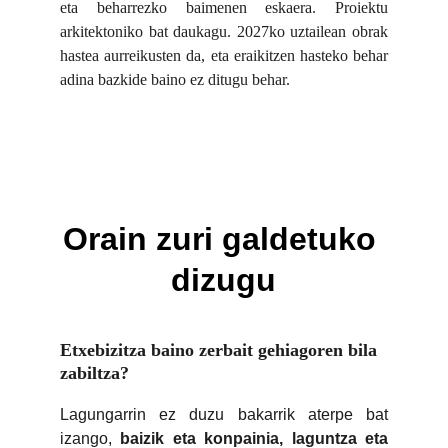
eta beharrezko baimenen eskaera. Proiektu
arkitektoniko bat daukagu. 2027ko uztailean obrak
hastea aurreikusten da, eta eraikitzen hasteko behar
adina bazkide baino ez ditugu behar.
Orain zuri galdetuko 
dizugu
Etxebizitza baino zerbait gehiagoren bila 
zabiltza?
Lagungarrin ez duzu bakarrik aterpe bat
izango,
baizik eta konpainia, laguntza eta