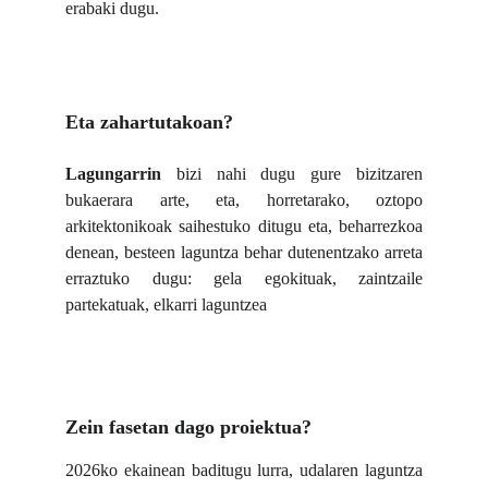
erabaki dugu.
Eta zahartutakoan?
Lagungarrin
bizi nahi dugu gure bizitzaren
bukaerara arte, eta, horretarako, oztopo
arkitektonikoak saihestuko ditugu eta, beharrezkoa
denean, besteen laguntza behar dutenentzako arreta
erraztuko dugu: gela egokituak, zaintzaile
partekatuak, elkarri laguntzea
Zein fasetan dago proiektua?  
2026ko ekainean baditugu lurra, udalaren laguntza