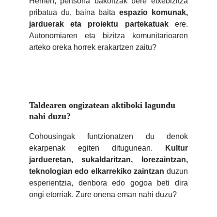
Hemen, pertsona bakoitzak bere etxebizitza
pribatua du, baina baita
espazio komunak,
jarduerak eta proiektu partekatuak
ere.
Autonomiaren eta bizitza komunitarioaren
arteko oreka horrek erakartzen zaitu?
Taldearen ongizatean aktiboki lagundu 
nahi duzu?
Cohousingak funtzionatzen du denok
ekarpenak egiten ditugunean.
Kultur
jardueretan, sukaldaritzan, lorezaintzan,
teknologian edo elkarrekiko zaintzan
duzun
esperientzia, denbora edo gogoa beti dira
ongi etorriak. Zure onena eman nahi duzu?