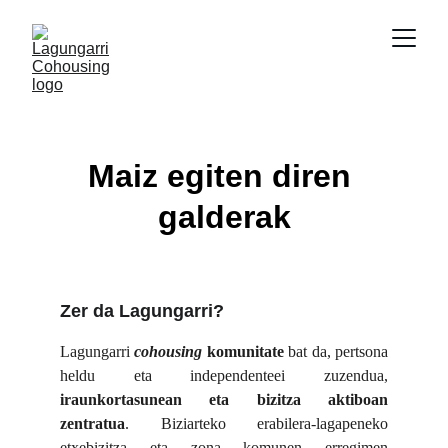
Maiz egiten diren 
galderak
Zer da Lagungarri?
Lagungarri
cohousing
komunitate
bat da, pertsona
heldu eta independenteei zuzendua,
iraunkortasunean eta bizitza aktiboan
zentratua
. Biziarteko erabilera-lagapeneko
etxebizitza eta zona komunen erregimen