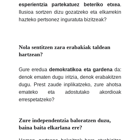
esperientzia partekatuez beteriko etxea
.
Ilusioa sortzen dizu gozatzeko eta elkarrekin
hazteko pertsonez inguratuta bizitzeak?
Nola sentitzen zara erabakiak taldean 
hartzean?
Gure eredua
demokratikoa eta gardena
da:
denok ematen dugu iritzia, denok erabakitzen
dugu. Prest zaude inplikatzeko, zure ahotsa
emateko eta adostutako akordioak
errespetatzeko?
Zure independentzia baloratzen duzu, 
baina baita elkarlana ere?