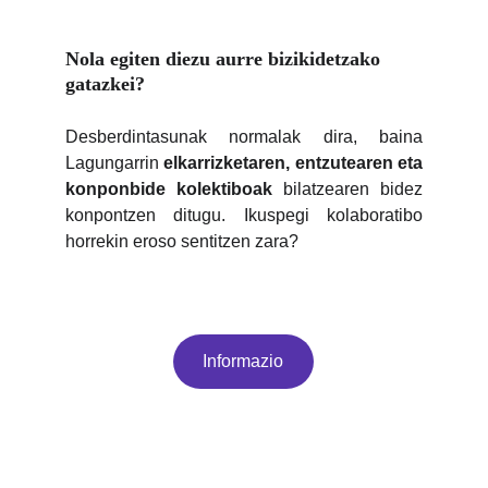
Nola egiten diezu aurre bizikidetzako 
gatazkei?
Desberdintasunak normalak dira, baina
Lagungarrin
elkarrizketaren, entzutearen eta
konponbide kolektiboak
bilatzearen bidez
konpontzen ditugu. Ikuspegi kolaboratibo
horrekin eroso sentitzen zara?
Informazio
Lagungarri